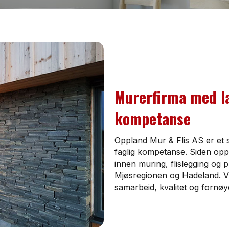
Murerfirma med la
kompetanse
Oppland Mur & Flis AS er et 
faglig kompetanse. Siden oppst
innen muring, flislegging og 
Mjøsregionen og Hadeland. Vi
samarbeid, kvalitet og fornø