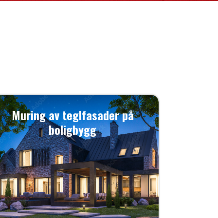
Muring av teglfasader på
boligbygg