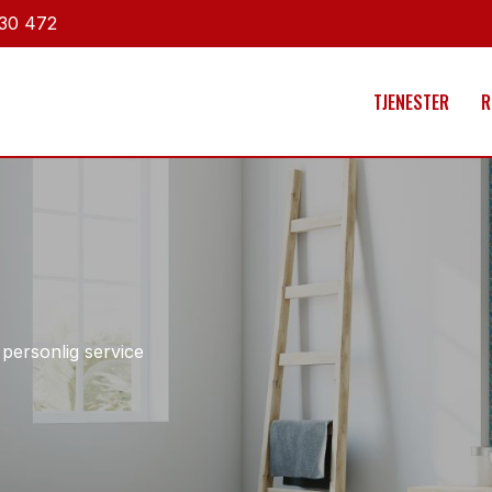
 30 472
TJENESTER
R
personlig service