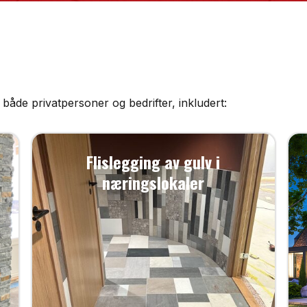
både privatpersoner og bedrifter, inkludert:
Flislegging av gulv i
næringslokaler